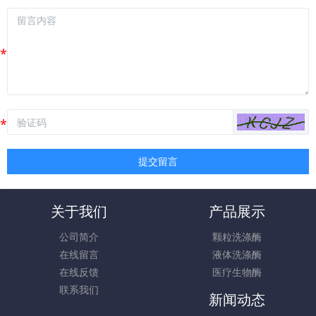
提交留言
关于我们
产品展示
公司简介
颗粒洗涤酶
在线留言
液体洗涤酶
在线反馈
医疗生物酶
联系我们
新闻动态