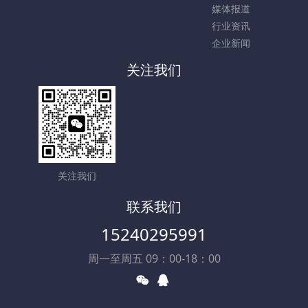
媒体报道
行业资讯
企业新闻
关注我们
关注我们
联系我们
15240295991
周一至周五 09：00-18：00